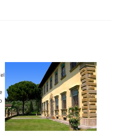
del
i
e
o