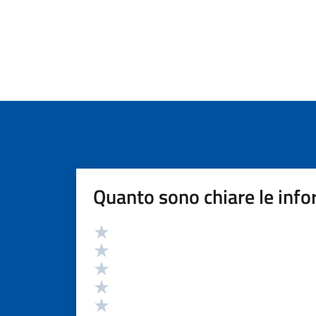
Quanto sono chiare le info
Valutazione
Valuta 5 stelle su 5
Valuta 4 stelle su 5
Valuta 3 stelle su 5
Valuta 2 stelle su 5
Valuta 1 stelle su 5