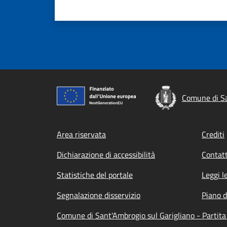
Comune di Sa
Footer menu
Area riservata
Crediti
Dichiarazione di accessibilità
Contatt
Statistiche del portale
Leggi l
Segnalazione disservizio
Piano d
Comune di Sant'Ambrogio sul Garigliano - Partit