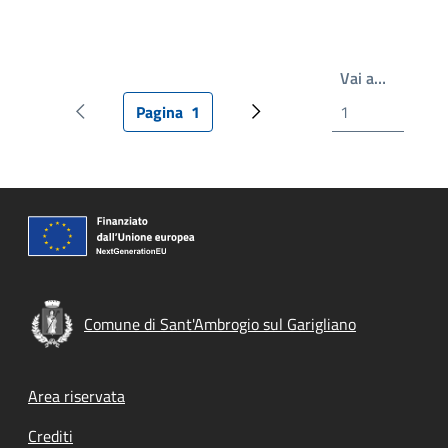
Write th
Vai a…
Pagina
1
Pagina precedente
Pagina attuale
Prossima pagina
Comune di Sant'Ambrogio sul Garigliano
Footer menu
Area riservata
Crediti