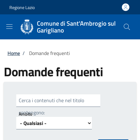
Salta al contenuto principale
Skip to footer content
Regione Lazio
Comune di Sant'Ambrogio sul
Garigliano
Briciole di pane
Home
/
Domande frequenti
Domande frequenti
Cerca i contenuti che nel titolo
contengono:
Ambito