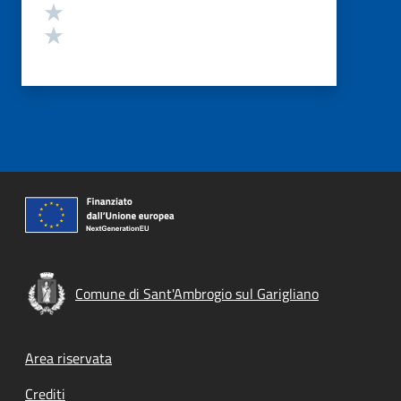
Valuta 2 stelle su 5
Valuta 1 stelle su 5
Comune di Sant'Ambrogio sul Garigliano
Footer menu
Area riservata
Crediti