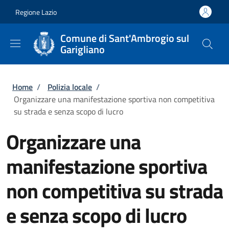
Salta al contenuto principale
Skip to footer content
Regione Lazio
Comune di Sant'Ambrogio sul
Garigliano
Briciole di pane
Home
/
Polizia locale
/
Organizzare una manifestazione sportiva non competitiva
su strada e senza scopo di lucro
Organizzare una
manifestazione sportiva
non competitiva su strada
e senza scopo di lucro