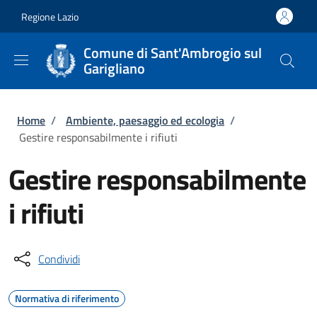
Salta al contenuto principale
Skip to footer content
Regione Lazio
Comune di Sant'Ambrogio sul
Garigliano
Briciole di pane
Home
/
Ambiente, paesaggio ed ecologia
/
Gestire responsabilmente i rifiuti
Gestire responsabilmente
i rifiuti
Condividi
Normativa di riferimento