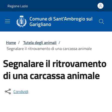
Salta al contenuto principale
Skip to footer content
Regione Lazio
Comune di Sant'Ambrogio sul
Garigliano
Briciole di pane
Home
/
Tutela degli animali
/
Segnalare il ritrovamento di una carcassa animale
Segnalare il ritrovamento
di una carcassa animale
Condividi