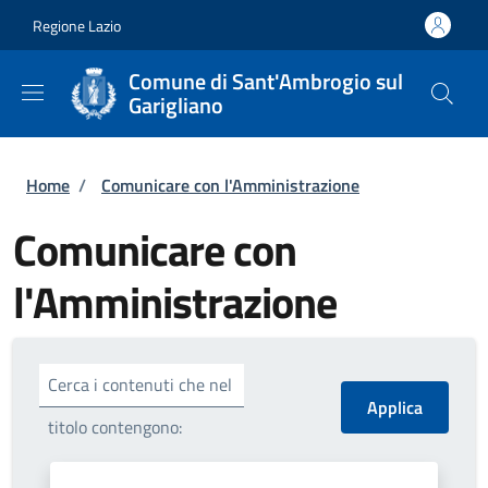
Salta al contenuto principale
Skip to footer content
Regione Lazio
Comune di Sant'Ambrogio sul
Garigliano
Briciole di pane
Home
/
Comunicare con l'Amministrazione
Comunicare con
l'Amministrazione
Cerca i contenuti che nel
titolo contengono: