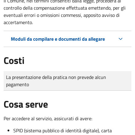
Il Comune, nei termini consentiti dalla legge, procederà al
controllo della compensazione effettuata emettendo, per gli
eventuali errori o omissioni commessi, apposito avviso di
accertamento.
Moduli da compilare e documenti da allegare
Costi
Tipo di pagamento
Importo
La presentazione della pratica non prevede alcun
pagamento
Cosa serve
Per accedere al servizio, assicurati di avere:
SPID (sistema pubblico di identità digitale), carta