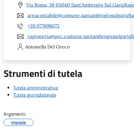
Via Roma, 38 03040 Sant'Ambrogio Sul Garigliano
areacontabile@comune.santambrogiosulgariglian
+39 077698073
ragioneria@pec.comune.santambrogiosulgariglia
Antonella
Del Greco
Strumenti di tutela
Tutela amministrativa
Tutela giurisdizionale
Argomenti:
Imposte