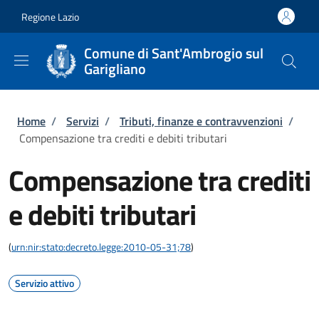
Salta al contenuto principale
Skip to footer content
Regione Lazio
Comune di Sant'Ambrogio sul
Garigliano
Briciole di pane
Home
/
Servizi
/
Tributi, finanze e contravvenzioni
/
Compensazione tra crediti e debiti tributari
Compensazione tra crediti
e debiti tributari
(
urn:nir:stato:decreto.legge:2010-05-31;78
)
Servizio attivo