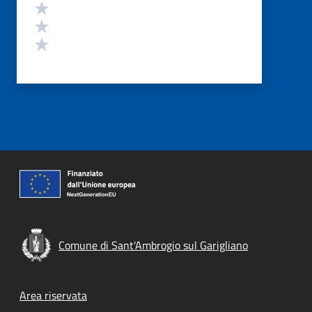
Valuta 3 stelle su 5
Valuta 2 stelle su 5
Valuta 1 stelle su 5
Comune di Sant'Ambrogio sul Garigliano
Footer menu
Area riservata