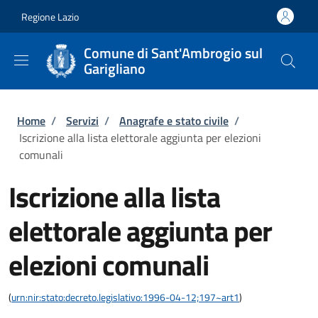
Salta al contenuto principale
Skip to footer content
Regione Lazio
Comune di Sant'Ambrogio sul
Garigliano
Briciole di pane
Home
/
Servizi
/
Anagrafe e stato civile
/
Iscrizione alla lista elettorale aggiunta per elezioni
comunali
Iscrizione alla lista
elettorale aggiunta per
elezioni comunali
(
urn:nir:stato:decreto.legislativo:1996-04-12;197~art1
)