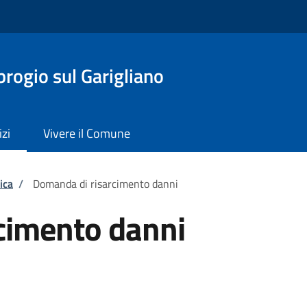
rogio sul Garigliano
izi
Vivere il Comune
ica
/
Domanda di risarcimento danni
cimento danni