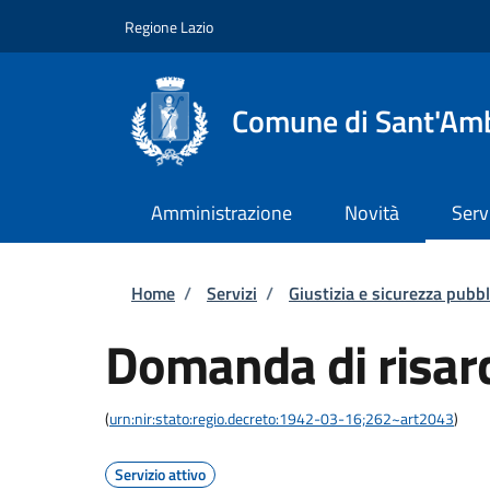
Salta al contenuto principale
Skip to footer content
Regione Lazio
Comune di Sant'Amb
Amministrazione
Novità
Serv
Briciole di pane
Home
/
Servizi
/
Giustizia e sicurezza pubbl
Domanda di risar
(
urn:nir:stato:regio.decreto:1942-03-16;262~art2043
)
Servizio attivo