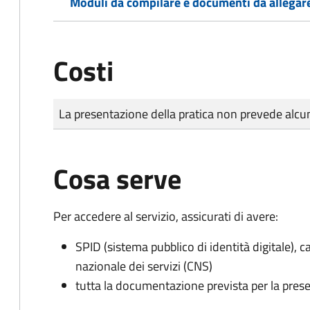
Moduli da compilare e documenti da allegar
Costi
Tipo di pagamento
Importo
La presentazione della pratica non prevede al
Cosa serve
Per accedere al servizio, assicurati di avere:
SPID (sistema pubblico di identità digitale), ca
nazionale dei servizi (CNS)
tutta la documentazione prevista per la prese