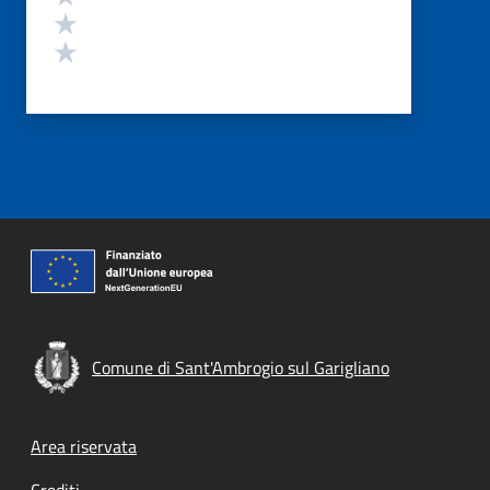
Valuta 2 stelle su 5
Valuta 1 stelle su 5
Comune di Sant'Ambrogio sul Garigliano
Footer menu
Area riservata
Crediti