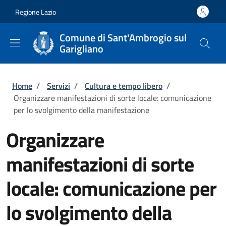
Salta al contenuto principale
Skip to footer content
Regione Lazio
Comune di Sant'Ambrogio sul
Garigliano
Briciole di pane
Home
/
Servizi
/
Cultura e tempo libero
/
Organizzare manifestazioni di sorte locale: comunicazione
per lo svolgimento della manifestazione
Organizzare
manifestazioni di sorte
locale: comunicazione per
lo svolgimento della