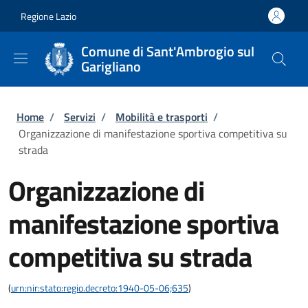
Salta al contenuto principale
Skip to footer content
Regione Lazio
Comune di Sant'Ambrogio sul
Garigliano
Briciole di pane
Home
/
Servizi
/
Mobilità e trasporti
/
Organizzazione di manifestazione sportiva competitiva su
strada
Organizzazione di
manifestazione sportiva
competitiva su strada
(
urn:nir:stato:regio.decreto:1940-05-06;635
)