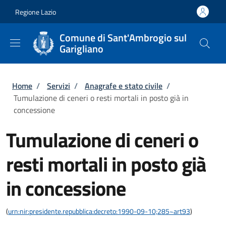
Salta al contenuto principale
Skip to footer content
Regione Lazio
Comune di Sant'Ambrogio sul
Garigliano
Briciole di pane
Home
/
Servizi
/
Anagrafe e stato civile
/
Tumulazione di ceneri o resti mortali in posto già in
concessione
Tumulazione di ceneri o
resti mortali in posto già
in concessione
(
urn:nir:presidente.repubblica:decreto:1990-09-10;285~art93
)