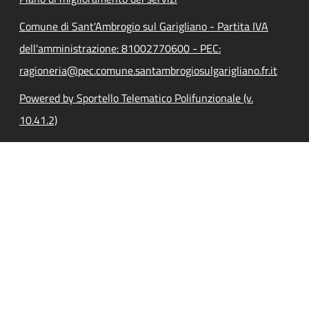
Comune di Sant'Ambrogio sul Garigliano - Partita IVA
dell'amministrazione: 81002770600 - PEC:
ragioneria@pec.comune.santambrogiosulgarigliano.fr.it
Powered by Sportello Telematico Polifunzionale (v.
10.41.2)