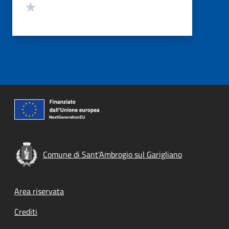
Valuta 1 stelle su 5
Comune di Sant'Ambrogio sul Garigliano
Footer menu
Area riservata
Crediti