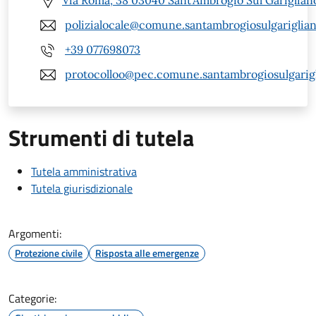
Via Roma, 38 03040 Sant'Ambrogio Sul Garigliano
polizialocale@comune.santambrogiosulgarigliano
+39 077698073
protocolloo@pec.comune.santambrogiosulgarigli
Strumenti di tutela
Tutela amministrativa
Tutela giurisdizionale
Argomenti:
Protezione civile
Risposta alle emergenze
Categorie: