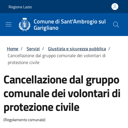
Salta al contenuto principale
Skip to footer content
Regione Lazio
Comune di Sant'Ambrogio sul
Garigliano
Briciole di pane
Home
/
Servizi
/
Giustizia e sicurezza pubblica
/
Cancellazione dal gruppo comunale dei volontari di
protezione civile
Cancellazione dal gruppo
comunale dei volontari di
protezione civile
(Regolamento comunale)