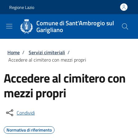
Salta al contenuto principale
Skip to footer content
Regione Lazio
Comune di Sant'Ambrogio sul
Garigliano
Briciole di pane
Home
/
Servizi cimiteriali
/
Accedere al cimitero con mezzi propri
Accedere al cimitero con
mezzi propri
Condividi
Normativa di riferimento