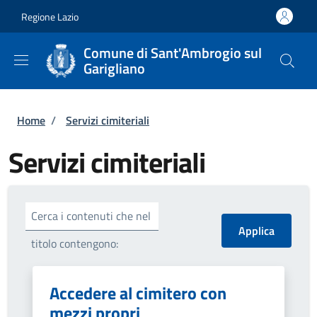
Salta al contenuto principale
Skip to footer content
Regione Lazio
Comune di Sant'Ambrogio sul
Garigliano
Briciole di pane
Home
/
Servizi cimiteriali
Servizi cimiteriali
Cerca i contenuti che nel
titolo contengono:
Accedere al cimitero con
mezzi propri