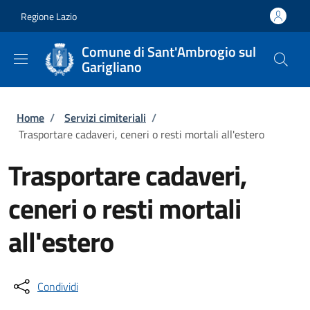
Salta al contenuto principale
Skip to footer content
Regione Lazio
Comune di Sant'Ambrogio sul
Garigliano
Briciole di pane
Home
/
Servizi cimiteriali
/
Trasportare cadaveri, ceneri o resti mortali all'estero
Trasportare cadaveri,
ceneri o resti mortali
all'estero
Condividi