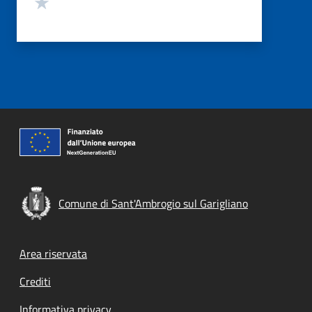
Valuta 1 stelle su 5
Comune di Sant'Ambrogio sul Garigliano
Footer menu
Area riservata
Crediti
Informativa privacy