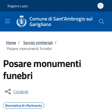
Salta al contenuto principale
Skip to footer content
Regione Lazio
Comune di Sant'Ambrogio sul
Garigliano
Briciole di pane
Home
/
Servizi cimiteriali
/
Posare monumenti funebri
Posare monumenti
funebri
Condividi
Normativa di riferimento